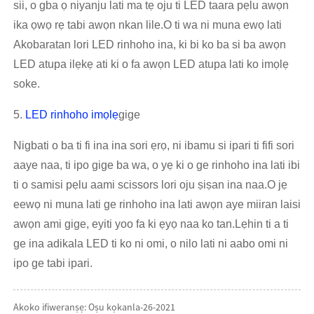
sii, o gba ọ niyanju lati ma tẹ oju ti LED taara pẹlu awọn
ika ọwọ rẹ tabi awọn nkan lile.O ti wa ni muna ewọ lati
Akobaratan lori LED rinhoho ina, ki bi ko ba si ba awọn
LED atupa ilẹkẹ ati ki o fa awọn LED atupa lati ko imọlẹ
soke.
5.
LED rinhoho imọlẹ
gige
Nigbati o ba ti fi ina ina sori ẹrọ, ni ibamu si ipari ti fifi sori
aaye naa, ti ipo gige ba wa, o yẹ ki o ge rinhoho ina lati ibi
ti o samisi pẹlu aami scissors lori oju ṣiṣan ina naa.O jẹ
eewọ ni muna lati ge rinhoho ina lati awọn aye miiran laisi
awọn ami gige, eyiti yoo fa ki ẹyọ naa ko tan.Lẹhin ti a ti
ge ina adikala LED ti ko ni omi, o nilo lati ni aabo omi ni
ipo ge tabi ipari.
Akoko ifiweranṣẹ: Oṣu kọkanla-26-2021