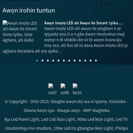
Awọn irohin tuntun
.
Awọn imọlẹ LED ati Awọn ile Smart: Iyika ...
ni
Awọn imọlẹ LED ati awọn ile ọlọgbọn n ṣe
iyipada ọna ti a n gbe.Awọn imotuntun meji
wọnyi n di olokiki diẹ sii bi awọn ilọsiwaju
imọ-ẹrọ, ati fun idi to dara.Awọn imọlẹ LED jẹ
ọ
agbara daradara ati ọrẹ ayika ...
© Copyright - 2010-2023: Gbogbo awọn ẹtọ wa ni ipamọ.
Italolobo
-
Gbona Awọn ọja
-
Maapu aaye
-
AMP Alagbeka
Aja Led Panel Light
,
Led Cob Ìkún Light
,
900w Led Ìkún Light
,
Led Tri-
Imudaniloju Ina imuduro
,
150w Led ita gbangba Ìkún Light
,
Philips