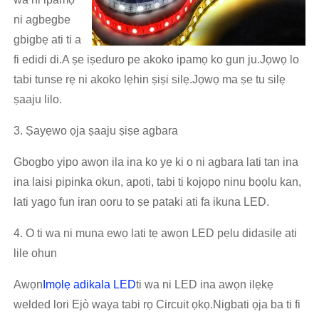
ni agbegbe
gbigbẹ ati ti a
fi edidi di.A ṣe iṣeduro pe akoko ipamọ ko gun ju.Jọwọ lo
tabi tunse rẹ ni akoko lẹhin ṣiṣi silẹ.Jọwọ ma ṣe tu silẹ
ṣaaju lilo.
3. Ṣayẹwo ọja ṣaaju ṣiṣe agbara
Gbogbo yipo awọn ila ina ko yẹ ki o ni agbara lati tan ina
ina laisi pipinka okun, apoti, tabi ti kojọpọ ninu bọọlu kan,
lati yago fun iran ooru to ṣe pataki ati fa ikuna LED.
4. O ti wa ni muna ewọ lati tẹ awọn LED pẹlu didasilẹ ati
lile ohun
Awọn
Imọlẹ adikala LED
ti wa ni LED ina awọn ilẹkẹ
welded lori Ejò waya tabi rọ Circuit ọkọ.Nigbati ọja ba ti fi