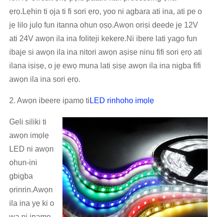
ẹrọ.Lẹhin ti ọja ti fi sori ẹrọ, yoo ni agbara ati ina, ati pe o
jẹ lilo julọ fun itanna ohun ọṣọ.Awọn oriṣi deede jẹ 12V
ati 24V awọn ila ina foliteji kekere.Ni ibere lati yago fun
ibaje si awọn ila ina nitori awọn aṣiṣe ninu fifi sori ẹrọ ati
ilana iṣiṣẹ, o jẹ ewọ muna lati ṣiṣẹ awọn ila ina nigba fifi
awọn ila ina sori ẹrọ.
2. Awọn ibeere ipamọ ti
LED rinhoho imọlẹ
Geli siliki ti
awọn imọlẹ
LED ni awọn
ohun-ini
gbigba
ọrinrin.Awọn
ila ina yẹ ki o
wa ni ipamọ