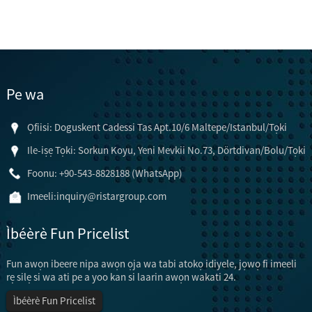
Pe wa
Ọfiisi: Doguskent Cadessi Tas Apt.10/6 Maltepe/Istanbul/Tọki
Ile-iṣẹ Tọki: Sorkun Koyu, Yeni Mevkii No.73, Dörtdivan/Bolu/Tọki
Foonu: +90-543-8828188 (WhatsApp)
Imeeli:
inquiry@ristargroup.com
Ìbéèrè Fun Pricelist
Fun awọn ibeere nipa awọn ọja wa tabi atokọ idiyele, jọwọ fi imeeli
rẹ silẹ si wa ati pe a yoo kan si laarin awọn wakati 24.
Ìbéèrè Fun Pricelist