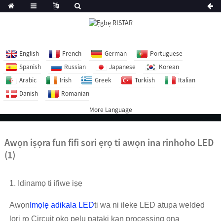
English
French
German
Portuguese
Spanish
Russian
Japanese
Korean
Arabic
Irish
Greek
Turkish
Italian
Danish
Romanian
More Language
Awọn iṣọra fun fifi sori ẹrọ ti awọn ina rinhoho LED
(1)
1. Idinamọ ti ifiwe iṣẹ
Awọn
Imọlẹ adikala LED
ti wa ni ileke LED atupa welded
lori rọ Circuit ọkọ pẹlu pataki kan processing ọna