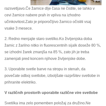
razsvetljavo.Če žarnice dlje časa ne čistite, se lahko v
cevi žarnice nabere prah in vpliva na izhodno
učinkovitost.Zato je priporočljivo žarnico očistiti vsaj
vsake 3 mesece.
2. Redno menjajte staro svetilko.Ko življenjska doba
žarnic z žarilno nitko in fluorescentnih sijalk doseže 80 %,
se izhodni žarek zmanjša na 85 %, zato jih je treba
zamenjati pred koncem njihove življenjske dobe.
3. Uporabite svetle barve na stropu in stenah, da
povečate odboj svetlobe, izboljšate razpršitev svetlobe in
prihranite elektriko.
V različnih prostorih uporabite različne vire svetlobe
Svetilka ima zelo pomemben položaj za družino.Ne