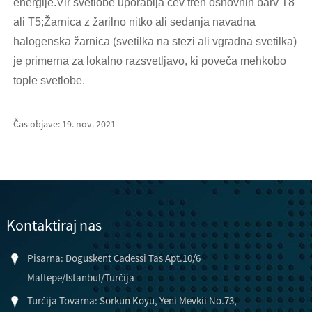
energije.Vir svetlobe uporablja cev treh osnovnih barv T8
ali T5;Žarnica z žarilno nitko ali sedanja navadna
halogenska žarnica (svetilka na stezi ali vgradna svetilka)
je primerna za lokalno razsvetljavo, ki poveča mehkobo
tople svetlobe.
Čas objave: 19. nov. 2021
Kontaktiraj nas
Pisarna: Doguskent Cadessi Tas Apt.10/6
Maltepe/Istanbul/Turčija
Turčija Tovarna: Sorkun Koyu, Yeni Mevkii No.73,