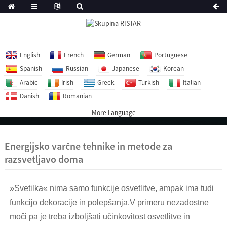
English
French
German
Portuguese
Spanish
Russian
Japanese
Korean
Arabic
Irish
Greek
Turkish
Italian
Danish
Romanian
More Language
Energijsko varčne tehnike in metode za
razsvetljavo doma
»Svetilka« nima samo funkcije osvetlitve, ampak ima tudi
funkcijo dekoracije in polepšanja.V primeru nezadostne
moči pa je treba izboljšati učinkovitost osvetlitve in