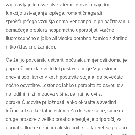
zagotavljajo le osvetlitve v temi, temveč imajo tudi
funkcijo ustvarjanja toplega, romantičnega ali
sproščujočega vzdušja doma.Vendar pa je pri načrtovanju
domačega prostora nespametno uporabljati varčne
fluorescenčne sijalke ali visoko porabne žarnice z žarilno
nitko (klasične žarnice).
Če želijo potrošniki ustvariti občutek umirjenosti doma, je
priporočljivo, da svetli del postavite nižje.V prostorni
dnevni sobi lahko v kotih postavite stojala, da povečate
nočno osvetlitev.Lestenec lahko uporabite za osvetlitev
na jedilni mizi, njegova višina pa naj ne ovira
obroka.Čudovite priložnosti lahko okrasite s svetlimi
lučmi, kot so: kristalni lestenci.Za dnevne sobe, sobe in
druge prostore z veliko porabo energije je priporočljiva
uporaba fluorescenčnih ali stropnih sijalk z veliko porabo