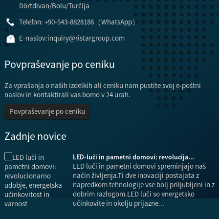
Dörtdivan/Bolu/Turčija
Telefon: +90-543-8828188（WhatsApp）
E-naslov:
inquiry@ristargroup.com
Povpraševanje po ceniku
Za vprašanja o naših izdelkih ali ceniku nam pustite svoj e-poštni
naslov in kontaktirali vas bomo v 24 urah.
Povpraševanje po ceniku
Zadnje novice
LED-luči in pametni domovi: revolucija...
LED luči in pametni domovi spreminjajo naš
način življenja.Ti dve inovaciji postajata z
napredkom tehnologije vse bolj priljubljeni in z
dobrim razlogom.LED luči so energetsko
učinkovite in okolju prijazne...
e