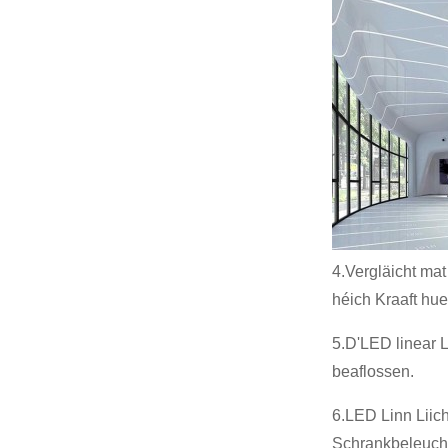
4.Vergläicht mat
héich Kraaft hue
5.D'LED linear 
beaflossen.
6.LED Linn Liich
Schrankbeleucht