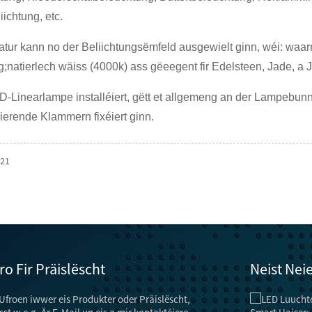
ichtung, etc.
atur kann no der Beliichtungsëmfeld ausgewielt ginn, wéi: waar
natierlech wäiss (4000k) ass gëeegent fir Edelsteen, Jade, a J
-Linearlampe installéiert, gëtt et allgemeng an der Lampebunn 
ierende Klammern fixéiert ginn.
021
ro Fir Präislëscht
Neist Nei
 Ufroen iwwer eis Produkter oder Präislëscht,
Energiespueren Techniken a Methoden fir ...
"Lamp" huet net nëmmen d'Funktioun vun der