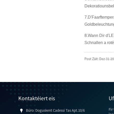
Dekoratiounsbeli
7.D'Faarftemper
Goldbeleuchtung;
8.Wann Dir d'LED
Schnallen a roté
Post Zäit: Dez-31-2
Kontaktéiert eis
Uf
Fir
Büro: Doguskent Cadessi Tas Apt.10/6