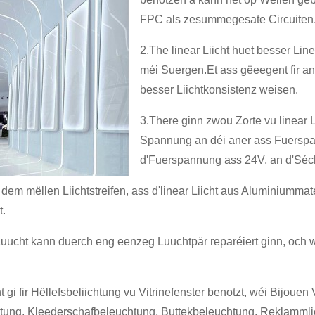
FPC als zesummegesate Circuiten
2.The linear Liicht huet besser Linea
méi Suergen.Et ass gëeegent fir 
besser Liichtkonsistenz weisen.
3.There ginn zwou Zorte vu linear
Spannung an déi aner ass Fuersp
d'Fuerspannung ass 24V, an d'Séch
 dem mëllen Liichtstreifen, ass d'linear Liicht aus Aluminium
t.
Luucht kann duerch eng eenzeg Luuchtpär reparéiert ginn, och w
t gi fir Hëllefsbeliichtung vu Vitrinefenster benotzt, wéi Bijoue
ung, Kleederschafbeleuchtung, Buttekbeleuchtung, Reklammlich