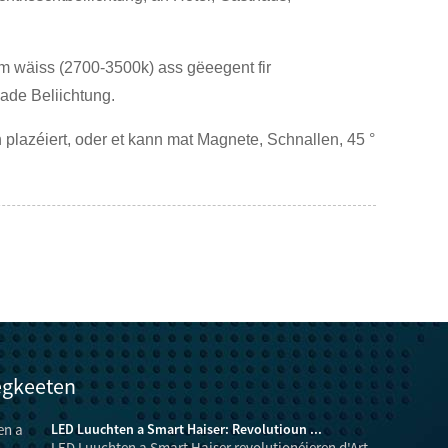
m wäiss (2700-3500k) ass gëeegent fir
ade Beliichtung.
plazéiert, oder et kann mat Magnete, Schnallen, 45 °
egkeeten
LED Luuchten a Smart Haiser: Revolutioun ...
LED Luuchten a Smart Haiser revolutionéieren d'Art