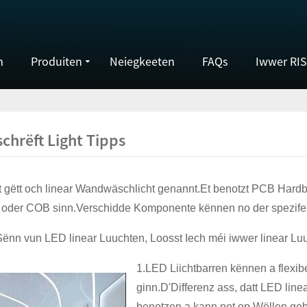
m
Produiten
Neiegkeeten
FAQs
Iwwer RI
chrëft Light Tipps
ht gëtt och linear Wandwäschlicht genannt.Et benotzt PCB Hard
der COB sinn.Verschidde Komponente kënnen no der spezifesc
nn vun LED linear Luuchten, Loosst Iech méi iwwer linear Lu
1.LED Liichtbarren kënnen a flexibe
ginn.D'Differenz ass, datt LED lin
benotzen a kann net op Wëllen gebéi