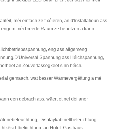
.
ritéit, méi einfach ze fixéieren, an d'Installatioun ass
an engem méi breede Raum ze benotzen a kann
 Liichtbetriebsspannung, eng ass allgemeng
annung.D'Universal Spannung ass Héichspannung,
erheet an Zouverlässegkeet sinn héich.
material gemaach, wat besser Wärmevergëftung a méi
ann een gebrach ass, wäert et net déi aner
n Vitrinebeleuchtung, Displaykabinettbeleuchtung,
tkëschtbeliichtung, an Hotel, Gasthaus,