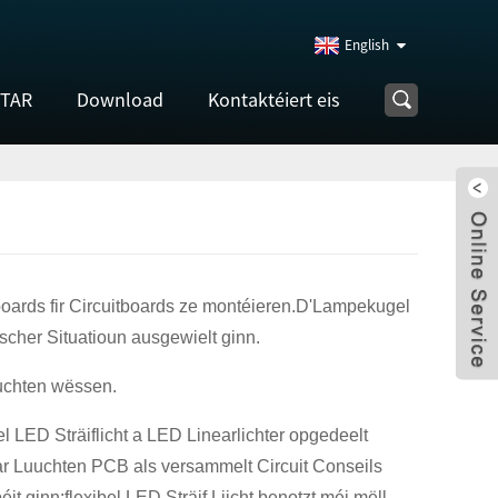
English
STAR
Download
Kontaktéiert eis
boards fir Circuitboards ze montéieren.D'Lampekugel
her Situatioun ausgewielt ginn.
uchten wëssen.
l LED Sträiflicht a LED Linearlichter opgedeelt
ear Luuchten PCB als versammelt Circuit Conseils
t ginn;flexibel LED Sträif Liicht benotzt méi mëll