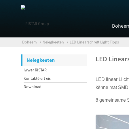
Dohee
Doheem
Neiegkeeten
LED Linearschrëft Light Tipps
LED Linears
Neiegkeeten
Iwwer RISTAR
Kontaktéiert eis
LED linear Liic
Download
kënne mat SMD o
8 gemeinsame Së