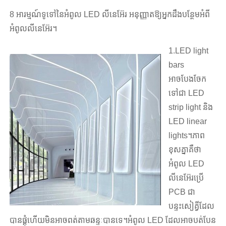
8 អារម្មណ៍ទូទៅនៃអំពូល LED លីនេអ៊ែរ អនុញ្ញាតឱ្យអ្នកដឹងបន្ថែមអំពី
អំពូលលីនេអ៊ែរ។
1.LED light
bars
អាចបែងចែក
ទៅជា LED
strip light និង
LED linear
lights។ភាព
ខុសគ្នាគឺថា
អំពូល LED
លីនេអ៊ែរប្រើ
PCB ជា
បន្ទះសៀគ្វីដែល
បានផ្គុំហើយមិនអាចពត់តាមឆន្ទៈបានទេ។អំពូល LED ដែលអាចបត់បែន