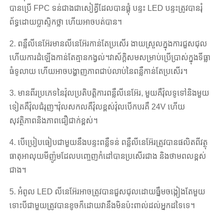
បានប្រើ FPC ទន់ជាងជាសៀគ្វីដែលបានផ្គុំ បន្ទះ LED បន្ទះត្រូវបានរុំ
ព័ទ្ធដោយប្លាស្ទិកថ្លា ហើយអាចបត់បាន។
2. ពន្លឺលីនេអ៊ែរមានលីនេអ៊ែរកាន់តែប្រសើរ ងាយស្រួលក្នុងការជួសជុល
ហើយការដំឡើងកាន់តែគ្មានកង្វល់។វាស័ក្តិសមសម្រាប់ប្រើប្រាស់ក្នុងទីធ្លា
ធំទូលាយ ហើយអាចបង្ហាញភាពជាប់លាប់នៃពន្លឺកាន់តែប្រសើរ។
3. មានពីរប្រភេទនៃវ៉ុលប្រតិបត្តិការពន្លឺលីនេអ៊ែរ, មួយគឺវ៉ុលទូទៅនិងមួយ
ទៀតគឺវ៉ុលជំរុញ។វ៉ុលសកលគឺវ៉ុលខ្ពស់វ៉ុលបើកបរគឺ 24V ហើយ
សុវត្ថិភាពនិងភាពជឿជាក់ខ្ពស់។
4. បើប្រៀបធៀបជាមួយនឹងបន្ទះពន្លឺទន់ ពន្លឺលីនេអ៊ែរត្រូវបានផលិតពីវត្ថុ
ធាតុអាលុយមីញ៉ូមដែលបញ្ចេញកំដៅបានប្រសើរជាង និងថាមពលខ្ពស់
ជាង។
5. អំពូល LED លីនេអ៊ែរអាចត្រូវបានជួសជុលដោយធ្នឹមចង្កៀងតែមួយ
ទោះបីជាមួយត្រូវបានខូចក៏ដោយវានឹងមិនប៉ះពាល់ដល់អ្នកដទៃទេ។