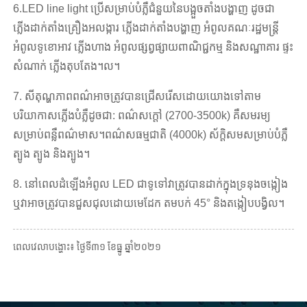
6.LED line light ប្រើសម្រាប់បំភ្លឺជំនួយនៃបង្អួចតាំងបង្ហាញ ដូចជា
ភ្លើងដាក់តាំងគ្រឿងអលង្ការ ភ្លើងដាក់តាំងបង្ហាញ អំពូលគណៈរដ្ឋមន្ត្រី
អំពូលទូខោអាវ ភ្លើងហាង អំពូលផ្សព្វផ្សាយពាណិជ្ជកម្ម និងសណ្ឋាគារ ផ្ទះ
សំណាក់ ភ្លើងតុបតែង។ល។
7. សីតុណ្ហភាពពណ៌អាចត្រូវបានជ្រើសរើសដោយយោងទៅតាម
បរិយាកាសភ្លើងបំភ្លឺដូចជា: ពណ៌សក្តៅ (2700-3500k) គឺសមរម្យ
សម្រាប់ពន្លឺពណ៌មាស។ពណ៌សធម្មជាតិ (4000k) ស័ក្តិសមសម្រាប់បំភ្លឺ
ត្បូង ត្បូង និងត្បូង។
8. នៅពេលដំឡើងអំពូល LED ជាទូទៅវាត្រូវបានដាក់ក្នុងទ្រនុងចង្កៀង
ឬវាអាចត្រូវបានជួសជុលដោយមេដែក តមបក់ 45° និងតង្កៀបបង្វិល។
ពេលវេលាបង្ហោះ៖ ថ្ងៃទី៣១ ខែធ្នូ ឆ្នាំ២០២១