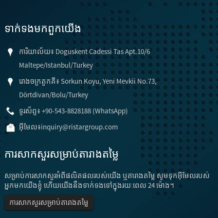
ទាក់ទង​មក​ពួក​យើង
ការិយាល័យ៖ Doguskent Cadessi Tas Apt.10/6
Maltepe/Istanbul/Turkey
រោងចក្រតួកគី៖ Sorkun Koyu, Yeni Mevkii No.73,
Dörtdivan/Bolu/Turkey
ទូរស័ព្ទ៖ +90-543-8828188 (WhatsApp)
អ៊ីមែល៖
inquiry@ristargroup.com
ការសាកសួរសម្រាប់តារាងតម្លៃ
សម្រាប់ការសាកសួរអំពីផលិតផលរបស់យើង ឬតារាងតម្លៃ សូមទុកអ៊ីមែលរបស់
អ្នកមកយើងខ្ញុំ ហើយយើងនឹងទាក់ទងទៅក្នុងរយៈពេល 24 ម៉ោង។
ការសាកសួរសម្រាប់តារាងតម្លៃ