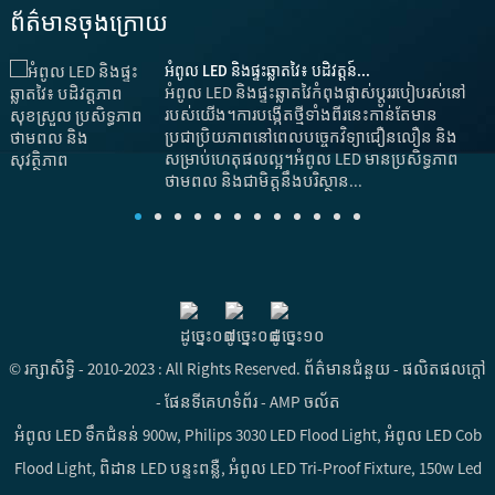
ព័ត៌មានចុងក្រោយ
អំពូល LED និងផ្ទះឆ្លាតវៃ៖ បដិវត្តន៍...
អំពូល LED និងផ្ទះឆ្លាតវៃកំពុងផ្លាស់ប្តូររបៀបរស់នៅ
របស់យើង។ការបង្កើតថ្មីទាំងពីរនេះកាន់តែមាន
ប្រជាប្រិយភាពនៅពេលបច្ចេកវិទ្យាជឿនលឿន និង
សម្រាប់ហេតុផលល្អ។អំពូល LED មានប្រសិទ្ធភាព
ថាមពល និងជាមិត្តនឹងបរិស្ថាន...
ប
© រក្សាសិទ្ធិ - 2010-2023 : All Rights Reserved.
ព័ត៌មានជំនួយ
-
ផលិតផលក្តៅ
-
ផែនទីគេហទំព័រ
-
AMP ចល័ត
អំពូល LED ទឹកជំនន់ 900w
,
Philips 3030 LED Flood Light
,
អំពូល LED Cob
Flood Light
,
ពិដាន LED បន្ទះពន្លឺ
,
អំពូល LED Tri-Proof Fixture
,
150w Led