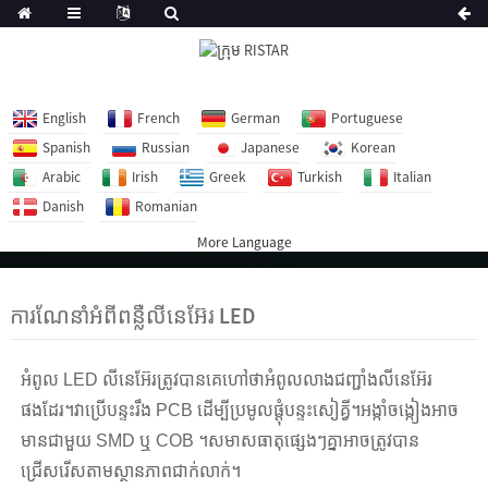
English
French
German
Portuguese
Spanish
Russian
Japanese
Korean
Arabic
Irish
Greek
Turkish
Italian
Danish
Romanian
More Language
ការណែនាំអំពីពន្លឺលីនេអ៊ែរ LED
អំពូល LED លីនេអ៊ែរត្រូវបានគេហៅថាអំពូលលាងជញ្ជាំងលីនេអ៊ែរ
ផងដែរ។វាប្រើបន្ទះរឹង PCB ដើម្បីប្រមូលផ្តុំបន្ទះសៀគ្វី។អង្កាំចង្កៀងអាច
មានជាមួយ SMD ឬ COB ។សមាសធាតុផ្សេងៗគ្នាអាចត្រូវបាន
ជ្រើសរើសតាមស្ថានភាពជាក់លាក់។