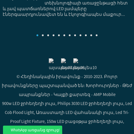
.
տեխնոլոգիայի առաջընթացի հետ
և լավ պատճառներով:LED լամպերը
էներգաարդյունավետ են և էկոլոգիապես մաքուր...
է
© Հեղինակային իրավունք - 2010-2023. Բոլոր
իրավունքները պաշտպանված են:
Խորհուրդներ
-
Թեժ
ապրանքներ
-
Կայքի քարտեզ
-
AMP Mobile
900w LED ջրհեղեղի լույս
,
Philips 3030 LED ջրհեղեղի լույս
,
Led
Cob Flood Light
,
Առաստաղի LED վահանակի լույս
,
Led Tri-
Proof Light Fixture
,
150w LED բացօթյա ջրհեղեղի լույս
,
WhatsApp առցանց զրույց!