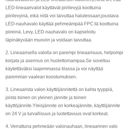
LED-lineaarivalot käyttävät piirilevyjä koottuina
piirilevyinä, eikä niitä voi taivuttaa halutessaan;joustava
LED-nauhavalo käyttää pehmeämpää FPC:tä koottuina
piireinä. Levy, LED-nauhavalo on kapseloitu
läpinäkyvään muoviin ja voidaan taivuttaa.
2. Lineaarisella valolla on parempi lineaarisuus, helpompi
korjata ja asennus on huolettomampaa.Se soveltuu
käytettäväksi laajemmassa tilassa ja voi näyttää
paremman vaalean koostumuksen.
3. Lineaarista valon käyttöjännitettä on kahta tyyppiä,
joista toinen on yleinen jännite ja toinen
käyttöjännite.Yleisjännite on korkeajännite, käyttöjännite
on 24 V ja turvallisuus ja luotettavuus ovat korkeat.
4. Verrattuna pehmeään valonauhaan, lineaarinen valo