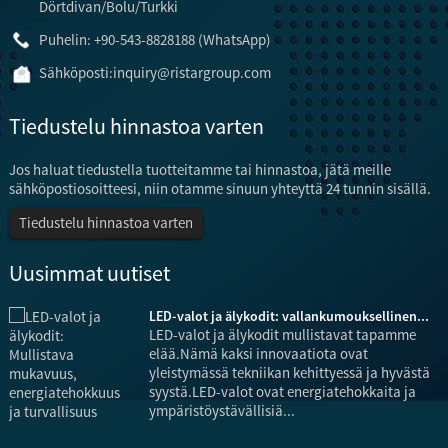
Dörtdivan/Bolu/Turkki
Puhelin: +90-543-8828188 (WhatsApp)
Sähköposti:
inquiry@ristargroup.com
Tiedustelu hinnastoa varten
Jos haluat tiedustella tuotteitamme tai hinnastoa, jätä meille
sähköpostiosoitteesi, niin otamme sinuun yhteyttä 24 tunnin sisällä.
Tiedustelu hinnastoa varten
Uusimmat uutiset
.
LED-valot ja älykodit: vallankumouksellinen...
LED-valot ja älykodit mullistavat tapamme
elää.Nämä kaksi innovaatiota ovat
yleistymässä tekniikan kehittyessä ja hyvästä
syystä.LED-valot ovat energiatehokkaita ja
ympäristöystävällisiä...
e