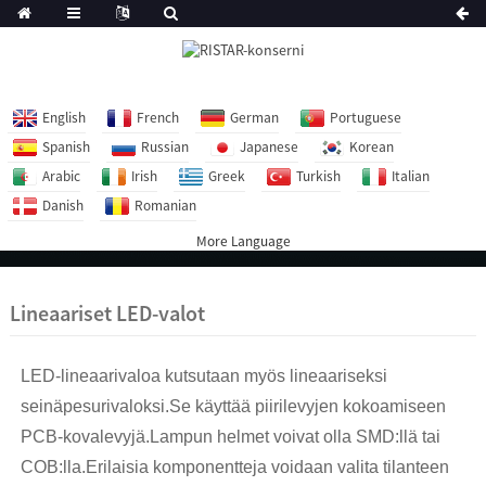
English
French
German
Portuguese
Spanish
Russian
Japanese
Korean
Arabic
Irish
Greek
Turkish
Italian
Danish
Romanian
More Language
Lineaariset LED-valot
LED-lineaarivaloa kutsutaan myös lineaariseksi
seinäpesurivaloksi.Se käyttää piirilevyjen kokoamiseen
PCB-kovalevyjä.Lampun helmet voivat olla SMD:llä tai
COB:lla.Erilaisia ​​komponentteja voidaan valita tilanteen