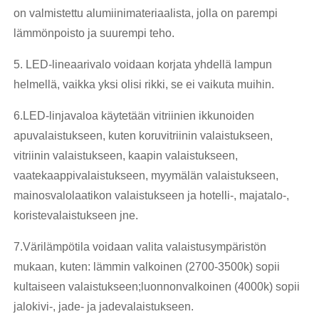
on valmistettu alumiinimateriaalista, jolla on parempi
lämmönpoisto ja suurempi teho.
5. LED-lineaarivalo voidaan korjata yhdellä lampun
helmellä, vaikka yksi olisi rikki, se ei vaikuta muihin.
6.LED-linjavaloa käytetään vitriinien ikkunoiden
apuvalaistukseen, kuten koruvitriinin valaistukseen,
vitriinin valaistukseen, kaapin valaistukseen,
vaatekaappivalaistukseen, myymälän valaistukseen,
mainosvalolaatikon valaistukseen ja hotelli-, majatalo-,
koristevalaistukseen jne.
7.Värilämpötila voidaan valita valaistusympäristön
mukaan, kuten: lämmin valkoinen (2700-3500k) sopii
kultaiseen valaistukseen;luonnonvalkoinen (4000k) sopii
jalokivi-, jade- ja jadevalaistukseen.