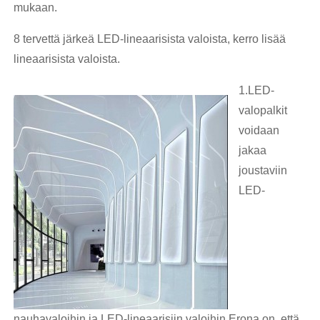
mukaan.
8 tervettä järkeä LED-lineaarisista valoista, kerro lisää
lineaarisista valoista.
1.LED-
valopalkit
voidaan
jakaa
joustaviin
LED-
nauhavaloihin ja LED-lineaarisiin valoihin.Erona on, että