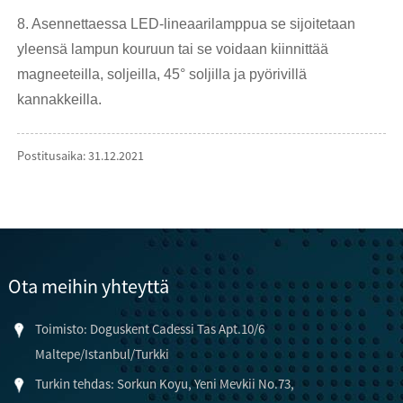
8. Asennettaessa LED-lineaarilamppua se sijoitetaan
yleensä lampun kouruun tai se voidaan kiinnittää
magneeteilla, soljeilla, 45° soljilla ja pyörivillä
kannakkeilla.
Postitusaika: 31.12.2021
Ota meihin yhteyttä
Toimisto: Doguskent Cadessi Tas Apt.10/6
Maltepe/Istanbul/Turkki
Turkin tehdas: Sorkun Koyu, Yeni Mevkii No.73,