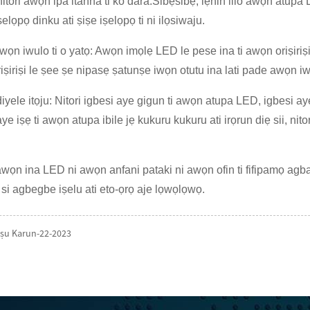
itori awọn ipa itanna ti ko dara.Sibẹsibẹ, lẹhin lilo awọn atupa 
lọpọ dinku ati ṣiṣe iṣelọpọ ti ni ilọsiwaju.
wọn iwulo ti o yatọ: Awọn imọlẹ LED le pese ina ti awọn oriṣiriṣ
iriṣi le ṣee ṣe nipasẹ ṣatunṣe iwọn otutu ina lati pade awọn iwulo
iyele itọju: Nitori igbesi aye gigun ti awọn atupa LED, igbesi 
aye iṣẹ ti awọn atupa ibile jẹ kukuru kukuru ati irọrun diẹ sii, ni
ọn ina LED ni awọn anfani pataki ni awọn ofin ti fifipamọ agbara
ọ si agbegbe iṣelu ati eto-ọrọ aje lọwọlọwọ.
Oṣu Karun-22-2023