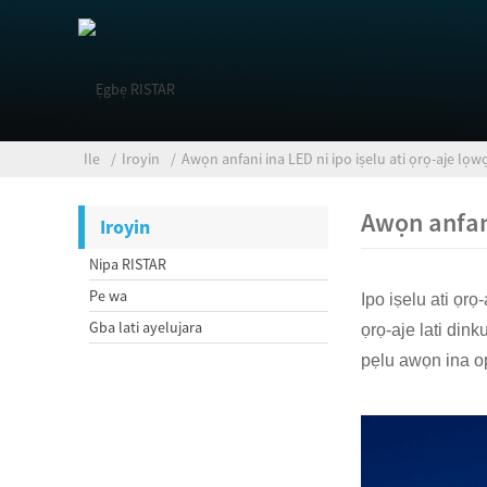
Ile
Iroyin
Awọn anfani ina LED ni ipo iṣelu ati ọrọ-aje lọ
Awọn anfani
Iroyin
Nipa RISTAR
Pe wa
Ipo iṣelu ati ọr
Gba lati ayelujara
ọrọ-aje lati din
pẹlu awọn ina op