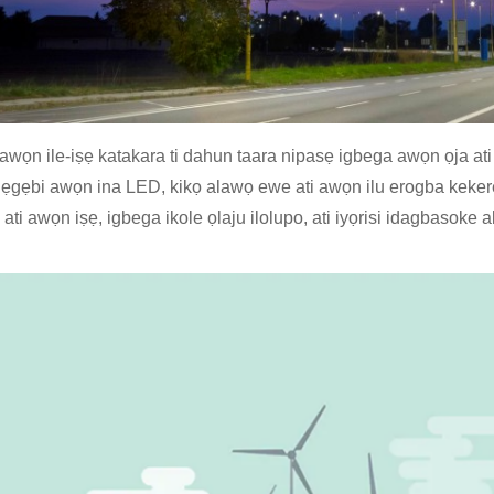
i awọn ile-iṣẹ katakara ti dahun taara nipasẹ igbega awọn ọja at
gẹgẹbi awọn ina LED, kikọ alawọ ewe ati awọn ilu erogba kekere
ati awọn iṣẹ, igbega ikole ọlaju ilolupo, ati iyọrisi idagbasoke 