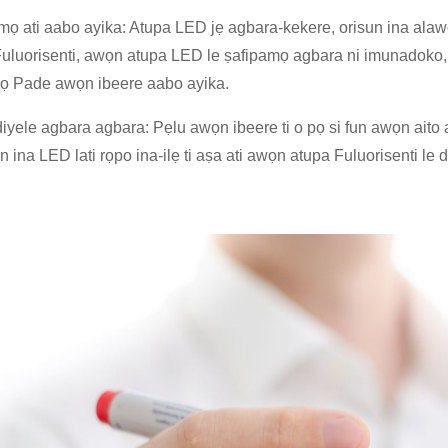
mọ ati aabo ayika: Atupa LED jẹ agbara-kekere, orisun ina alawọ
uluorisenti, awọn atupa LED le ṣafipamọ agbara ni imunadoko, at
julọ Pade awọn ibeere aabo ayika.
iyele agbara agbara: Pẹlu awọn ibeere ti o pọ si fun awọn aito 
n ina LED lati rọpo ina-ilẹ ti aṣa ati awọn atupa Fuluorisenti le