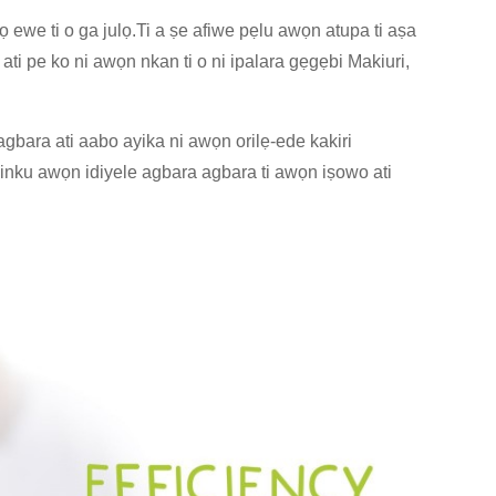
 ewe ti o ga julọ.Ti a ṣe afiwe pẹlu awọn atupa ti aṣa
i pe ko ni awọn nkan ti o ni ipalara gẹgẹbi Makiuri,
agbara ati aabo ayika ni awọn orilẹ-ede kakiri
 dinku awọn idiyele agbara agbara ti awọn iṣowo ati