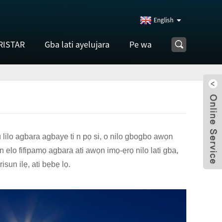
English
RISTAR
Gba lati ayelujara
Pe wa
lilo agbara agbaye ti n pọ si, o nilo gbogbo awọn
n elo fifipamọ agbara ati awọn imọ-ẹrọ nilo lati gba,
sun ilẹ, ati bẹbẹ lọ.