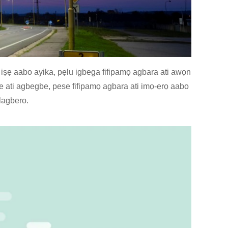
i iṣẹ aabo ayika, pẹlu igbega fifipamọ agbara ati awọn
 ati agbegbe, pese fifipamọ agbara ati imọ-ẹrọ aabo
alagbero.