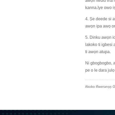
awọn iwulo ina n
kanna.Iye owo iṣe
4. Ṣe deede si a
awọn ipa awọ oriṣ
5. Dinku awọn id
lakoko ti igbesi 
ti awọn atupa.
Ni gbogbogbo, aw
pe o le dara jul
Akoko ifiweranṣẹ: 