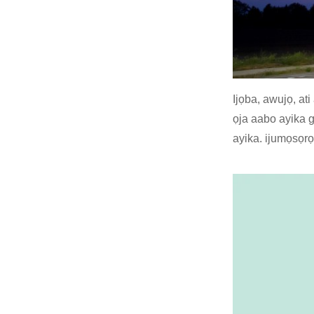
Ijọba, awujọ, at
ọja aabo ayika 
ayika. ijumọsọrọ 