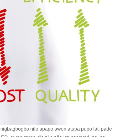
ent nigbagbogbo nilo apapo awọn atupa pupọ lati pade