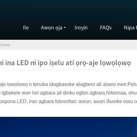
Ile
Awọn ọja
Iroyin
FAQs
Nipa 
wọlọwọ
 ina LED ni ipo iṣelu ati ọrọ-aje lọwọlọwọ
ọ-aje lọwọlọwọ n tẹnuba idagbasoke alagbero ati alawọ ewe.Pẹlu 
ku igbẹkẹle wọn lori agbara ati dinku egbin agbara.Nitorinaa, ohu
opona LED, iran agbara fọtovoltaic oorun, awọn ifasoke ooru ori