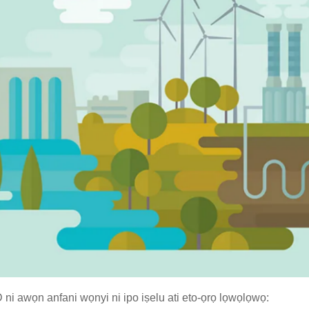
i awọn anfani wọnyi ni ipo iṣelu ati eto-ọrọ lọwọlọwọ: