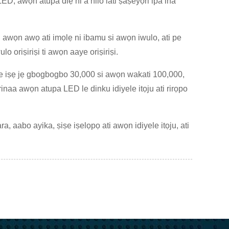
LED, awọn atupa diẹ ni a nilo lati ṣaṣeyọri ipa ina
i awọn awọ ati imọlẹ ni ibamu si awọn iwulo, ati pe
 oriṣiriṣi ti awọn aaye oriṣiriṣi.
aye iṣẹ jẹ gbogbogbo 30,000 si awọn wakati 100,000,
torinaa awọn atupa LED le dinku idiyele itọju ati rirọpo
, aabo ayika, ṣiṣe iṣelọpọ ati awọn idiyele itọju, ati