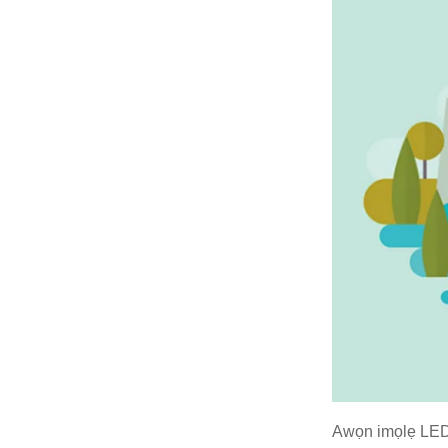
Awọn imọlẹ LED n