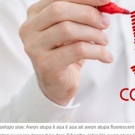
iṣelọpọ ṣiṣẹ: Awọn atupa ti aṣa ti aṣa ati awọn atupa fluoresc