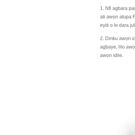
1. Nfi agbara pa
ati awọn atupa F
eyiti o le dara 
2. Dinku awọn id
agbaye, lilo awọ
awọn idile.