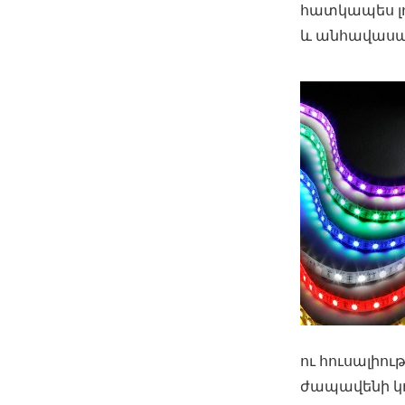
հատկապես լո
և անհավասար
ու հուսալիո
ժապավենի կո