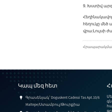
9. Խստիվ արգ
Հեղինակավոր
հեղուկը մեծ 
վրա:Լույսի ժ
Հրապարակման 
Կապ մեզ հետ
Հ
Մ
Գրասենյակ՝ Doguskent Cadessi Tas Apt.10/6
գն
Maltepe/Ստամբուլ/Թուրքիա
հա
թո