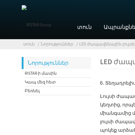
տուն
Ապրանքնե
տուն
Նորություններ
LED ժապավենային լույս
LED ժապ
Նորություններ
RISTAR-ի մասին
Կապ մեզ հետ
6. Տեղադրելի
Բեռնել
Լույսի ժապա
կեղտից, որպ
միանգամից մ
լույսի ժապավ
պոկեք արձակ