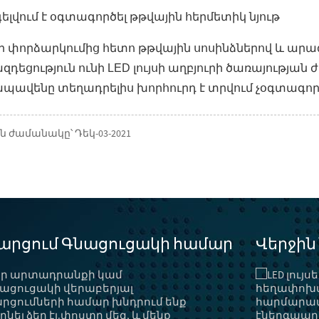
ելվում է օգտագործել թթվային հերմետիկ նյութ
 փորձարկումից հետո թթվային սոսինձներով և արագ
ազդեցություն ունի LED լույսի աղբյուրի ծառայությա
ապավենը տեղադրելիս խորհուրդ է տրվում չօգտագործ
ժամանակը՝ Դեկ-03-2021
արցում Գնացուցակի համար
Վերջին
եր արտադրանքի կամ
Էներգախնայողության մեթոդներ և
մեթոդներ...
ացուցակի վերաբերյալ
«Լամպը» ոչ միայն լուսավորելու, այլև
րցումների համար խնդրում ենք
զարդարելու և գեղեցկացնելու
ղնել ձեր էլ.փոստը մեզ, և մենք