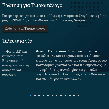
Ερώτηση για Τιμοκατάλογο
Για ερωτήσεις σχετικά με τα προϊόντα ή τον τιμοκατάλογό μας, αφήστε
μας το email σας και θα επικοινωνήσουμε εντός 24 ωρών.
Ερώτηση για Τιμοκατάλογο
Τελευταία νέα
Φώτα LED και έξυπνα σπίτια: Revolutionizi...
Τα φώτα LED και τα έξυπνα σπίτια φέρνουν
επανάσταση στον τρόπο που ζούμε.Αυτές οι δύο
καινοτομίες γίνονται όλο και πιο δημοφιλείς με
σε
την πρόοδο της τεχνολογίας και για καλό
λόγο.Τα φώτα LED είναι ενεργειακά αποδοτικά
και φιλικά προς το περιβάλλον...
ε