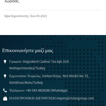
λωρίδας.
Ώρα δημοσίευσης: Δεκ-03-2021
Επικοινωνήστε μαζί μας
Γραφείο: Doguskent Cadessi Tas Apt.10/6
Maltepe/Istanbul/Turkey
Εργοστάσιο Τουρκίας: Sorkun Koyu, Yeni Mevkii No.73,
Dörtdivan/Bolu/Turkey
Τηλέφωνο: +90-543-8828188 (WhatsApp)
ΗΛΕΚΤΡΟΝΙΚΗ ΔΙΕΥΘΥΝΣΗ:
inquiry@ristargroup.com