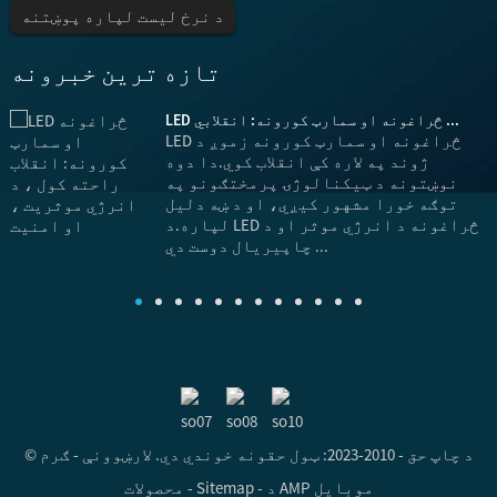
د نرخ لیست لپاره پوښتنه
تازه ترین خبرونه
LED څراغونه او سمارټ کورونه: انقلابي ...
LED څراغونه او سمارټ کورونه زموږ د
ژوند په لاره کې انقلاب کوي.دا دوه
نوښتونه د ټیکنالوژۍ پرمختګونو په
توګه خورا مشهور کیږي، او د ښه دلیل
لپاره.د LED څراغونه د انرژي موثر او د
چاپیریال دوست دي ...
© د چاپ حق - 2010-2023: ټول حقونه خوندي دي.
لارښوونې
-
ګرم
د AMP موبایل
-
Sitemap
-
محصولات