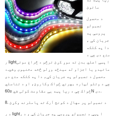
ماتوئ
د محصول
نصبولو
پروسې په
جریان کې ،
دا په کلکه
منع دی چې د
ر lightا پټې اصلي بدن ته موړ کړئ ترڅو د څراغ موتی
ماتیدو یا اجزاو له مینځه وړلو څخه مخنیوی وشي.د
محصول د نصبولو په جریان کې، دا په کلکه منع دی
چې د وتلو لپاره بهرني ځواک وکاروئ، او د تناسلي
ځواک چې د رڼا پټه یې مقاومت کولی شي ≤60N دی.
8. د نصبولو پر مهال د کونج آرک ته پاملرنه وکړئ
د ر lightا پټې د نصبولو پروسې په جریان کې ، د ر