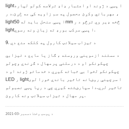
lightا پټې د ژوند او اعتبار ډاډ ترلاسه کولو لپاره
، مهرباني وکړئ محصول په سم زاویه کې مه ځړئ.د ر
lightا پټې منحل باید له 50mm څخه ډیر وي ترڅو د ر
lightا پټې سرکټ بورډ ته زیان ونه رسوي.
9. د تیزاب سیلانټ کارول په کلکه منع دي
د مستند ازموینې وروسته ، ګاز یا مایع د تیزابي
چپکونکو او د درملنې پرمهال د ګړندي وچولو
چپکونکو لخوا بې ثباته کیږي د خدماتو ژوند او د
LED ر lightا سرچینې روښانه تاثیر باندې خورا لوی
تاثیر لري.دا سپارښتنه کیږي چې د رڼا پټې نصبولو
پر مهال د تیزاب سیلانټ ونه کاروئ.
د پوسټ وخت: دسمبر-03-2021