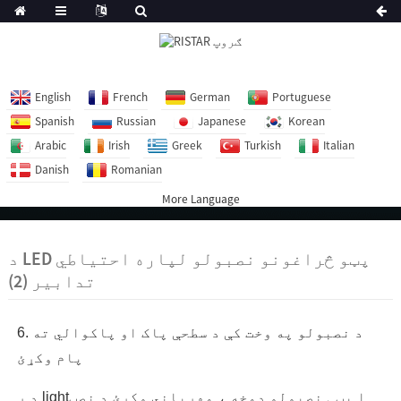
English
French
German
Portuguese
Spanish
Russian
Japanese
Korean
Arabic
Irish
Greek
Turkish
Italian
Danish
Romanian
More Language
د LED پټو څراغونو نصبولو لپاره احتیاطي
تدابیر (2)
6. د نصبولو په وخت کې د سطحې پاک او پاکوالي ته
پام وکړئ
د ر lightا پټې نصبولو دمخه ، مهرباني وکړئ د نصب