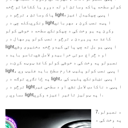
کولو سطحه پاکه وساتئ او له دوړو یا کثافاتو څخه
پاک وساتئ ، ترڅو د ر lightا پټې چپکیدل اغیزه
ونکړي.کله چې د ر lightا پټه نصب کړئ ، مهرباني
وکړئ په یو وخت کې د چپکونکي سطحه د خوشې کولو
کاغذ مه پریږدئ ، ترڅو د نصب کولو پرمهال د ر
lightا پټې یو بل ته چپ پاتې کیدو څخه مخنیوی وشي
او د څراغ موتی خرابیدو لامل شي.تاسو باید د
نصبولو په وخت کې د خوشې کولو کاغذ ټوټه کړئ.د ر
lightا پټې نصب کولو پلیټ فارم سطح باید فلیټ وي ،
په ځانګړي توګه د ر lightا پټې نښلونکي پلیټ کې ،
ترڅو د ر lightا پټې د ناکامۍ لامل نشي او د سطحې غیر
مساوي ر lightا په ټولیز تاثیر اغیزه وکړي.
7. د نصبولو
په وخت کې د
رڼا پټه مه