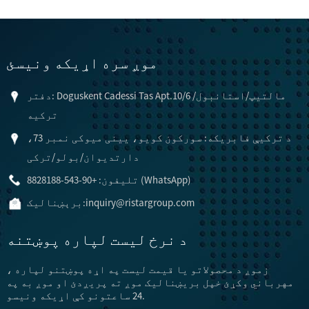
موږ سره اړیکه ونیسئ
دفتر: Doguskent Cadessi Tas Apt.10/6 مالتیپ/استانبول/
ترکیه
د ترکیې فابریکه: سورکون کویو، یینی میوکی نمبر 73،
دارتدیوان/بولو/ترکی
تلیفون: +90-543-8828188 (WhatsApp)
inquiry@ristargroup.com
برېښناليک:
د نرخ لیست لپاره پوښتنه
زموږ د محصولاتو یا قیمت لیست په اړه پوښتنو لپاره ،
مهرباني وکړئ خپل بریښنالیک موږ ته پریږدئ او موږ به په
24 ساعتونو کې اړیکه ونیسو.