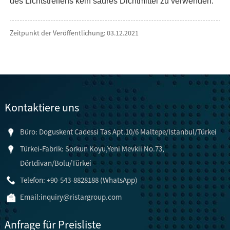
des Lichtstreifens kein saures Dichtmittel zu verwenden.
Zeitpunkt der Veröffentlichung: 03.12.2021
Kontaktiere uns
Büro: Doguskent Cadessi Tas Apt.10/6 Maltepe/Istanbul/Türkei
Türkei-Fabrik: Sorkun Koyu,Yeni Mevkii No.73,
Dörtdivan/Bolu/Türkei
Telefon: +90-543-8828188 (WhatsApp)
Email:
inquiry@ristargroup.com
Anfrage für Preisliste