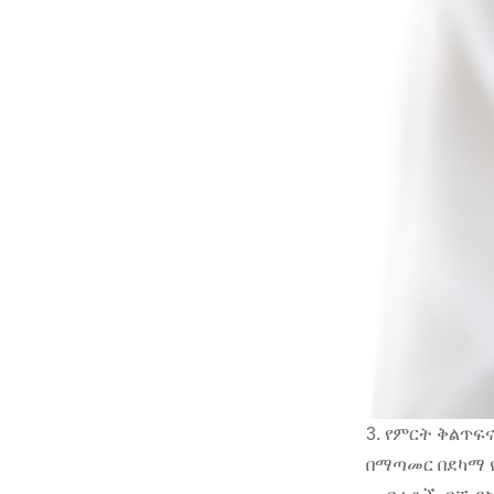
3. የምርት ቅልጥፍ
በማጣመር በደካማ የ