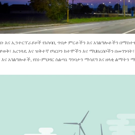
ቡ እና ኢንተርፕራይዞች የአካባቢ ጥበቃ ምርቶችን እና አገልግሎቶችን በማስተዋ
ቅ፣ አረንጓዴ እና ዝቅተኛ የካርቦን ከተሞችን እና ማህበረሰቦችን በመገንባት፣
እና አገልግሎቶች, የስነ-ምህዳር ስልጣኔ ግንባታን ማሳደግ እና ዘላቂ ልማትን 