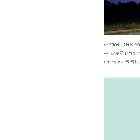
መንግስት፣ ህብረተሰ
መብራቶች በማስተዋወ
ሰጥተዋል። ማማከር 