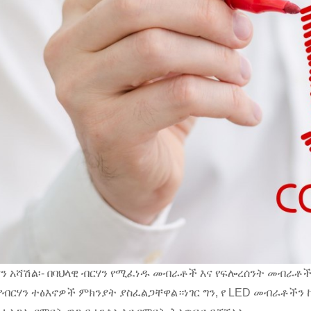
ናን አሻሽል፡- በባህላዊ ብርሃን የሚፈነዱ መብራቶች እና የፍሎረሰንት መብራ
ብርሃን ተፅእኖዎች ምክንያት ያስፈልጋቸዋል።ነገር ግን, የ LED መብራቶችን 