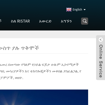
English
ች
ስለ RISTAR
አውርድ
አግኙን
 ውስጥ ያሉ ጥቅሞች
 እየጨመረ በመጣው የዓለም የኃይል ፍጆታ ሁሉም ኢኮኖሚዎች
ቆጣቢ መሳሪያዎችን እና ቴክኖሎጂዎችን መቀበል ያስፈልጋል, የ
 ፓምፖች, ወዘተ.