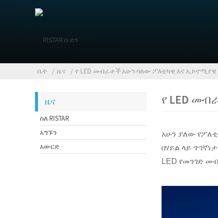
ቤት
ዜና
የ LED መብራቶች አሁን ባለው ፖለቲካዊ እና ኢኮኖሚያ
የ LED መብ
ዜና
ስለ RISTAR
አግኙን
አሁን ያለው የፖለቲ
አውርድ
በሃይል ላይ ጥገኛነ
LED የመንገድ መ