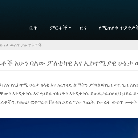
ቤት
ምርቶች
ዜና
የሚጠየቁ ጥያቄዎ
ዊ ሁኔታ ውስጥ ያሉ ጥቅሞች
ራቶች አሁን ባለው ፖለቲካዊ እና ኢኮኖሚያዊ ሁኔታ
ካ እና የኢኮኖሚ ሁኔታ ዘላቂ እና አረንጓዴ ልማትን ያጎላል።ከጊዜ ወደ ጊዜ
ታቸውን እንዲቀንሱ እና የኃይል ብክነትን እንዲቀንሱ ይጠይቃል.ስለዚህ ኃይል 
ብራቶችን, የፀሐይ ፎቶግራፍ ቮልቴክ ኃይል ማመንጨት, የመሬት ውስጥ ሙቀት