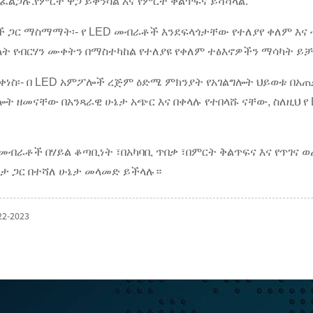
ልጋሉ.የምርት ዋጋ ይቀንሳል እና የምርት ቅልጥፍና ይሻሻላል.
ቶች ጋር ማስማማት፡- የ LED መብራቶች እንደፍላጎታቸው የተለያየ ቀለም እና
 የብርሃን ሙቀትን በማስተካከል የተለያዩ የቀለም ተፅእኖዎችን ማሳካት ይቻ
ቀነስ፡- በ LED አምፖሎች ረጅም ዕድሜ ምክንያት የአገልግሎት ህይወቱ በአጠቃላ
ት ዘመናቸው በአንጻራዊ ሁኔታ አጭር እና በቀላሉ የተበላሹ ናቸው, ስለዚህ 
 መብራቶች በሃይል ቆጣቢነት ፣በአካባቢ ጥበቃ ፣በምርት ቅልጥፍና እና የጥገ
ታ ጋር በተሻለ ሁኔታ መላመድ ይችላሉ።
22-2023