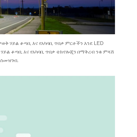
ወቅ ሃይል ቆጣቢ እና የአካባቢ ጥበቃ ምርቶችን እንደ LED
 ሃይል ቆጣቢ እና የአካባቢ ጥበቃ ቴክኖሎጂን በማቅረብ ንቁ ምላሽ
ማስመዝገብ.