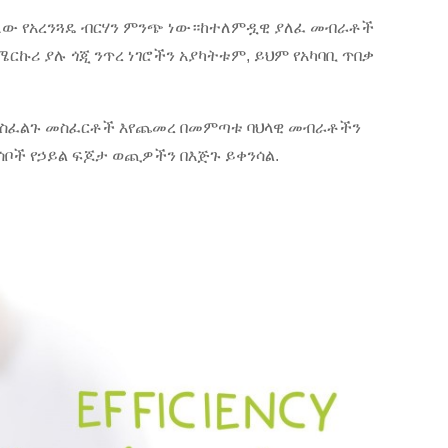
ና ያለው የአረንጓዴ ብርሃን ምንጭ ነው።ከተለምዷዊ ያለፈ መብራቶች
ሜርኩሪ ያሉ ጎጂ ንጥረ ነገሮችን አያካትቱም, ይህም የአካባቢ ጥበቃ
 የሚያስፈልጉ መስፈርቶች እየጨመረ በመምጣቱ ባህላዊ መብራቶችን
ቦች የኃይል ፍጆታ ወጪዎችን በእጅጉ ይቀንሳል.