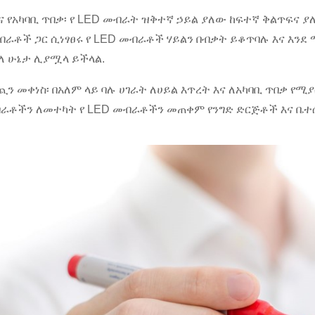
 እና የአካባቢ ጥበቃ፡ የ LED መብራት ዝቅተኛ ኃይል ያለው ከፍተኛ ቅልጥፍ
ብራቶች ጋር ሲነፃፀሩ የ LED መብራቶች ሃይልን በብቃት ይቆጥባሉ እና እንደ 
ለ ሁኔታ ሊያሟላ ይችላል.
ወጪን መቀነስ፡ በአለም ላይ ባሉ ሀገራት ለሀይል እጥረት እና ለአካባቢ ጥበቃ
ብራቶችን ለመተካት የ LED መብራቶችን መጠቀም የንግድ ድርጅቶች እና ቤተሰ