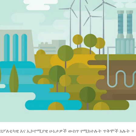
 በፖለቲካዊ እና ኢኮኖሚያዊ ሁኔታዎች ውስጥ የሚከተሉት ጥቅሞች አሉት ።