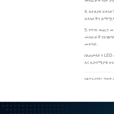
መብራቶች ብቻ ያስፈ
4. ከተለያዩ ፍላጎ
ፍላጎቶችን ለማሟላት
5. የጥገና ወጪን መ
መብራቶች የአገልግሎ
መተካት.
በአጠቃላይ የ LED
እና ኢኮኖሚያዊ ሁኔ
የልጥፍ ሰዓት፡- ግንቦት-