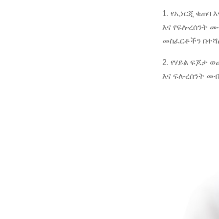
1. የኢነርጂ ቁጠባ
እና የፍሎረሰንት መ
መስፈርቶችን በተሻ
2. የሃይል ፍጆታ 
እና ፍሎረሰንት መ