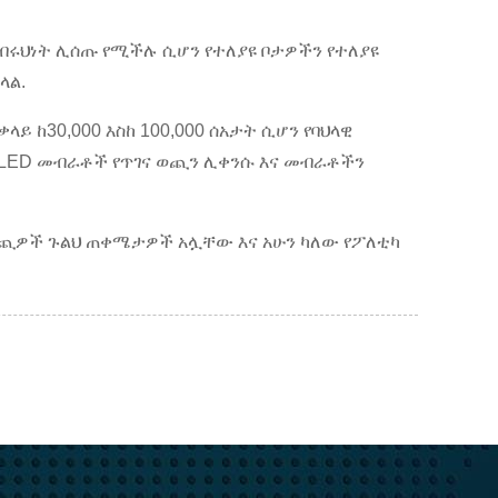
 ብሩህነት ሊሰጡ የሚችሉ ሲሆን የተለያዩ ቦታዎችን የተለያዩ
ላል.
ይ ከ30,000 እስከ 100,000 ሰአታት ሲሆን የባህላዊ
የ LED መብራቶች የጥገና ወጪን ሊቀንሱ እና መብራቶችን
ና ወጪዎች ጉልህ ጠቀሜታዎች አሏቸው እና አሁን ካለው የፖለቲካ