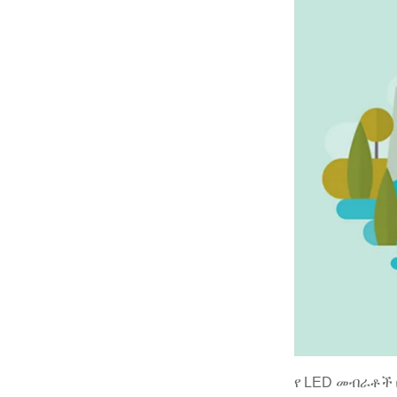
የ LED መብራቶች