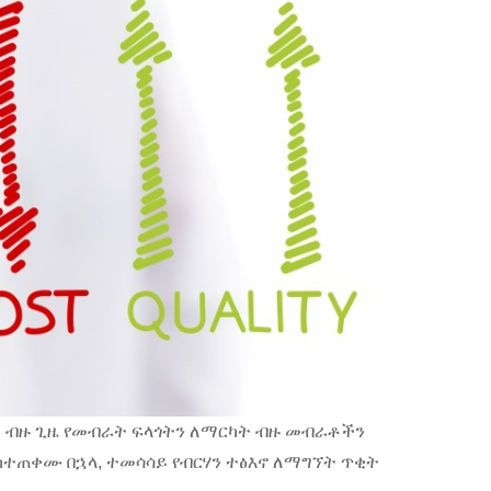
ቶች ብዙ ጊዜ የመብራት ፍላጎትን ለማርካት ብዙ መብራቶችን
ከተጠቀሙ በኋላ, ተመሳሳይ የብርሃን ተፅእኖ ለማግኘት ጥቂት